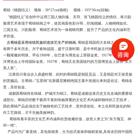
桃园结义
蜀锦
《
》
规格：
38*27cm(
镜框
)
规格：
105*30cm(
挂轴
)
"
桃园结义
”
在创作中运用三国人物刘备、关羽、张飞桃园结义的情结，将川剧
脸谱艺术表现于蜀锦锦画之中，使其画面色彩分明，织地细腻、人物栩栩如生。
三国文化、川剧脸谱、蜀锦艺术溶为一体相映同辉，提升了产品的文化内涵和艺
术价值。
古蜀锦是采用传统民族织造技艺生产的锦画
,
蜀锦是我国四大名锦之一，距今已
有两千多年历史。兴于春秋战国，盛于汉唐时期，是中华民族古代物质文明中的
一颗璀璨的明珠。早在
1908
年，在巴拿马博览会上荣获金奖。
1917
年，蜀锦在南
洋博览会上夺得国际金奖。
1937
年，蜀锦又在美国纽约的万国博览会上获得
“
东方
美人奖
”
。
汉唐四川蚕业步入鼎盛时期，此时的蜀锦既是朝廷贡品，又是朝廷对王侯贵族
的赏赐品。古蜀锦
--“
五星锦
”
在新疆尼雅精绝国王墓中发掘出来则是佐证。蜀锦名
贵，其价如金。
成都因蜀锦得名锦城，护城河为锦江。蜀锦是成都这座历史文化名城的重要组
成部分。蜀锦历经数千载而不衰则有她厚重的文化艺术内涵和独特的工艺技术，
因此蜀锦产品必须忠实于她独有的工艺技术，坚持原创化、本土化和民族化的制
作工艺路线，才不失她美丽神韵。
蜀锦有着丰富的文化艺术内涵和欣赏收藏价值，故世人誉之为
“
东方瑰宝、神
州一绝
”
。
产品均为厂家直销，其包装精美，分为挂式装裱和镜框装裱
,
具有浓烈得中国民