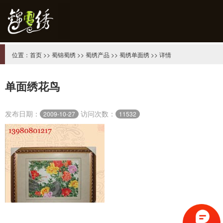
位置：
首页
>>
蜀锦蜀绣
>>
蜀绣产品
>>
蜀绣单面绣
>> 详情
单面绣花鸟
发布日期：
访问次数：
2009-10-27
11532