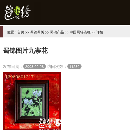
位置：
首页
>>
蜀锦蜀绣
>>
蜀锦产品
>>
中国蜀锦镜框
>> 详情
蜀锦图片九寨花
发布日期：
访问次数：
2008-09-28
11239